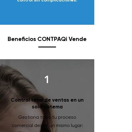
control sin complicaciones.
Beneficios
CONTPAQi Vende
1
Control total de ventas en un
solo sistema
Gestiona todo tu proceso
comercial desde un mismo lugar: