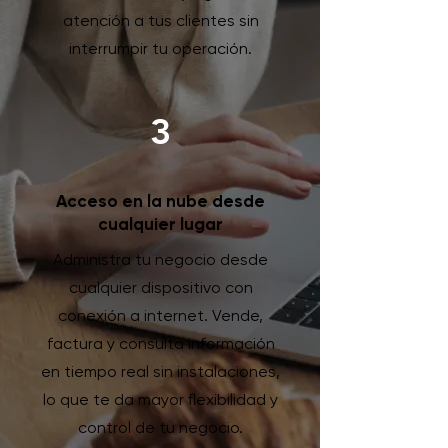
atención a tus clientes sin
interrumpir tu operación.
3
Acceso en la nube desde
cualquier lugar
Administra tu negocio desde
cualquier dispositivo con
conexión a internet. Vende,
factura y consulta información
en tiempo real sin instalaciones,
lo que te da mayor flexibilidad y
control de tu negocio.