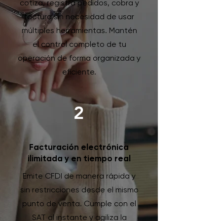
cotiza, registra pedidos, cobra y
factura sin necesidad de usar
múltiples herramientas. Mantén
el control completo de tu
operación de forma organizada y
eficiente.
2
Facturación electrónica
ilimitada y en tiempo real
Emite CFDI de manera rápida y
sin restricciones desde el mismo
punto de venta. Cumple con el
SAT al instante y agiliza la