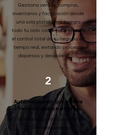
Gestiona ventas, compras,
inventarios y facturación desde
una sola plataforma. Integra
todo tu ciclo comercial y mantén
el control total de tu negocio en
tiempo real, evitando procesos
dispersos y desordenados.
2
Automatización que ahorra
tiempo y reduce errores
Convierte automáticamente tus
CFDI en documentos