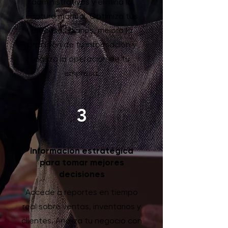
administrativos y elimina la
captura manual. Optimiza tus
procesos diarios, mejora la
precisión de tu información y
agiliza la operación de tu
empresa.
3
Información estratégica
para tomar mejores
decisiones
Accede a reportes en tiempo
real sobre ventas, inventarios y
clientes. Analiza tu negocio con