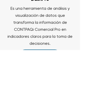
Es una herramienta de análisis y
visualización de datos que
transforma la información de
CONTPAQi Comercial Pro en
indicadores claros para la toma de
decisiones.
Quiero concerla
CSE Series
Aplicación de escritorio Windows del
CSE que centraliza y automatiza la