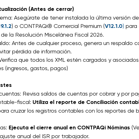
tualización (Antes de cerrar)
stema: Asegúrate de tener instalada la última versión
9.1.2
) o CONTPAQi® Comercial Premium (
V12.1.0
)
 para 
 de la Resolución Miscelánea Fiscal 2026.
aldo: Antes de cualquier proceso, genera un respaldo c
itar pérdida de información.
Verifica que todos los XML estén cargados y asociados a
s (ingresos, gastos, pagos)
ustes 
uentas: Revisa saldos de cuentas por cobrar y por pa
table-fiscal: 
Utiliza el reporte de Conciliación contab
a cruzar los registros contables con los reportes de b
as:
 Ejecuta el cierre anual en CONTPAQi Nóminas 
(Ve
 ajuste anual del ISR por trabajador.