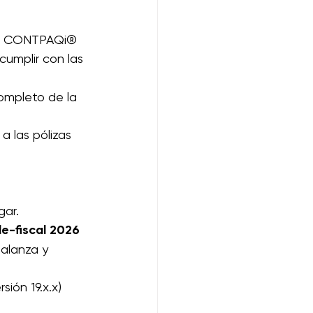
 de CONTPAQi® 
cumplir con las 
ompleto de la 
 las pólizas 
gar.
le-fiscal 2026 
alanza y 
rsión 19.x.x) 