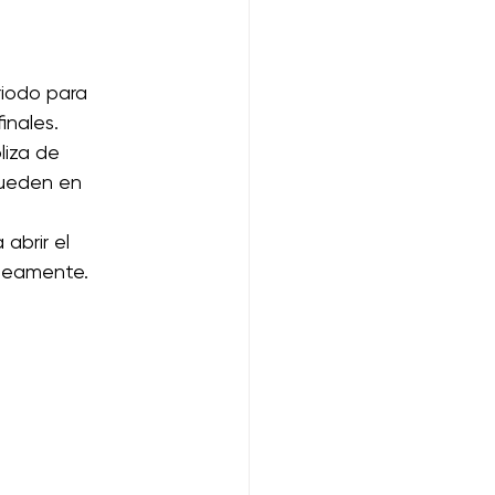
riodo para 
inales.
liza de 
queden en 
abrir el 
áneamente.