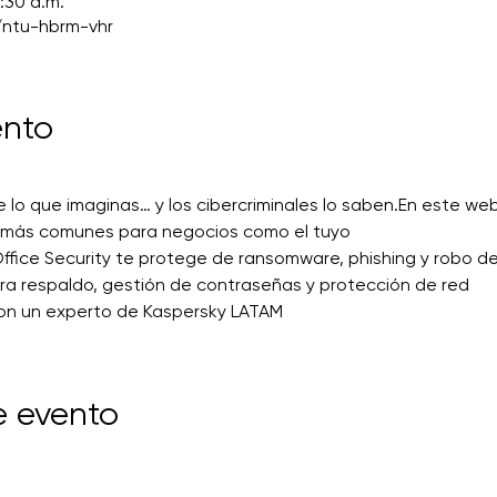
1:30 a.m.
/ntu-hbrm-vhr
ento
 lo que imaginas… y los cibercriminales lo saben.En este web
 más comunes para negocios como el tuyo
fice Security te protege de ransomware, phishing y robo de
ra respaldo, gestión de contraseñas y protección de red
on un experto de Kaspersky LATAM
e evento