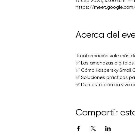
17 sep 2025, 10:00 a.m. – 1
https://meet.google.com
Acerca del ev
Tu información vale más de
✅ Las amenazas digitales
✅ Cómo Kaspersky Small Of
✅ Soluciones prácticas pa
✅ Demostración en vivo c
Compartir est